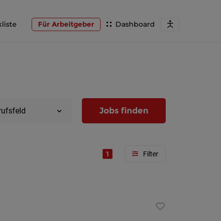
liste
Für Arbeitgeber
Dashboard
Jobs finden
rufsfeld
1
Region
Wien
Niederöst