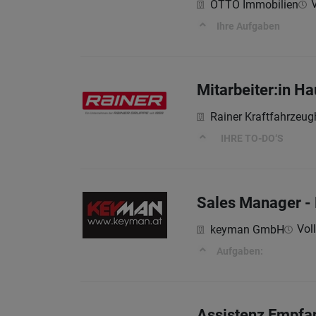
V
OTTO Immobilien
Ihre Aufgaben
Mitarbeiter:in H
Rainer Kraftfahrzeu
IHRE TO-DO‘S
Sales Manager - 
Voll
keyman GmbH
Aufgaben:
Assistenz Empfa