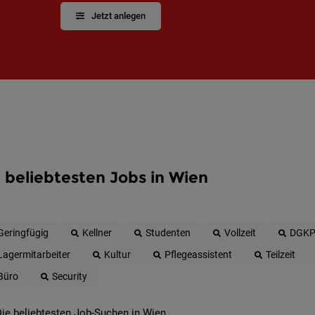
Jetzt anlegen
 beliebtesten Jobs in Wien
Geringfügig
Kellner
Studenten
Vollzeit
DGK
Lagermitarbeiter
Kultur
Pflegeassistent
Teilzeit
Büro
Security
ie beliebtesten Job-Suchen in Wien