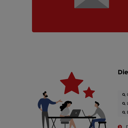
Die
D