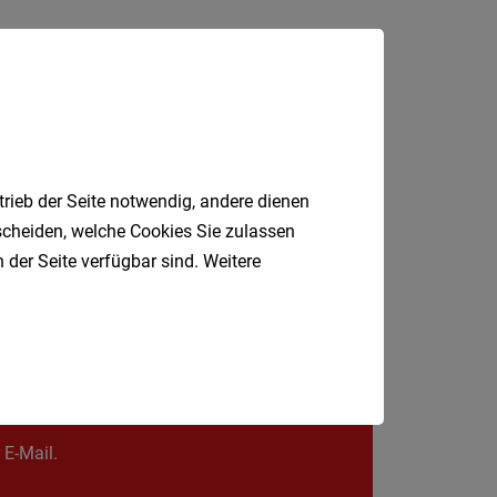
St.
Pölten-
Land
Tulln
Wien
Waidho
an
trieb der Seite notwendig, andere dienen
der
tscheiden, welche Cookies Sie zulassen
Thaya
 der Seite verfügbar sind. Weitere
Waidho
an
der
Ybbs
Jobfinder.
Wiener
 E-Mail.
Neusta