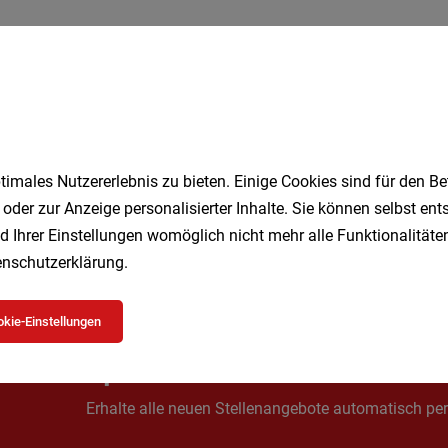
:in
Vollzeit
04.08.2026
ghandels GmbH
imales Nutzererlebnis zu bieten. Einige Cookies sind für den Be
 oder zur Anzeige personalisierter Inhalte. Sie können selbst en
1
d Ihrer Einstellungen womöglich nicht mehr alle Funktionalitäten
nschutzerklärung
.
kie-Einstellungen
Speichere deine Suche als 
Erhalte alle neuen Stellenangebote automatisch per