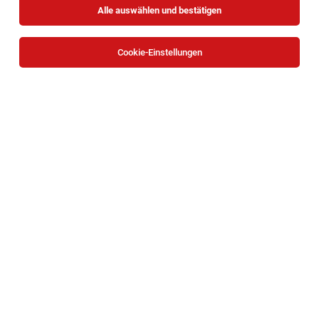
Alle auswählen und bestätigen
Sortieren
30 Jobs
Cookie-Einstellungen
Junior HR Manager (befristet für 1 Jahr)
Tulln
03.08.2026
Vollzeit | befristet
AGRANA Stärke GmbH / AGRANA Zucker GmbH
Was erwartet dich in dieser Position?