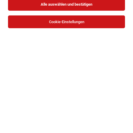
Alle auswählen und bestätigen
Sortieren
30 Jobs
Cookie-Einstellungen
Anatomieassistenz / Präparationsassistenz /
Prosekturassistenz im Bereich Anatomie
Wien
02.08.2026
Vollzeit
Sigmund Freud PrivatUniversität Wien
Ihre Aufgaben:
1