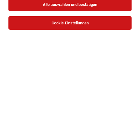
Alle auswählen und bestätigen
Sortieren
30 Jobs
Cookie-Einstellungen
TOP-JOB
Mitarbeiter Verladung (all genders)
Waidhofen an der Ybbs
03.08.2026
Vollzeit
bene
Unternehmensbeschreibung
Maschinenbediener (m/w/d) Produktionsjob