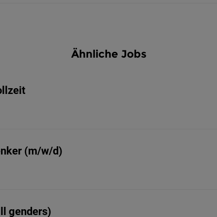
Ähnliche Jobs
llzeit
nker (m/w/d)
ll genders)