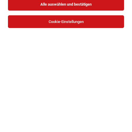
Alle auswählen und bestätigen
Sortieren
30 Jobs
Cookie-Einstellungen
Lehre Gastronomiefachmann/ -frau (w/m/d)
Bad Schönau
03.08.2026
Vollzeit | Lehrstelle
Gesundheitsresort Königsberg GmbH
Ihre Aufgaben