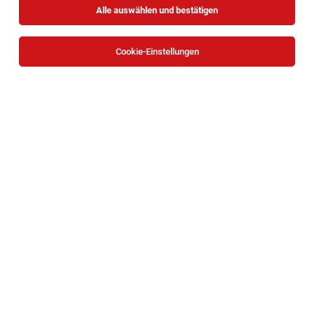
Alle auswählen und bestätigen
Sortieren
30 Jobs
Cookie-Einstellungen
Kommissionierer / Warenzusteller/in (m/w/d)
(NACHTARBEIT) Führerschein B
Wien
05.08.2026
Vollzeit
Gottfried Kreimer Obst-GemüsehandelsgmbH
Ihre Aufgaben: