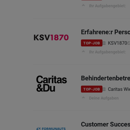
Ihr Aufgabengebiet:
Erfahrene:r Perso
KSV1870
TOP-JOB
Ihr Aufgabengebiet:
Behindertenbetre
Caritas Wi
TOP-JOB
Deine Aufgaben
Customer Succes