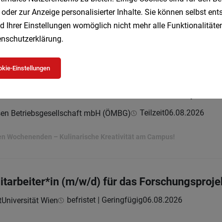
 oder zur Anzeige personalisierter Inhalte. Sie können selbst en
Vollzeit
06.08.2026
sen Betriebsgesellschaft mbH (ÖMBG)
d Ihrer Einstellungen womöglich nicht mehr alle Funktionalitäten
nschutzerklärung
.
rbeiten mit Planbarkeit.
kie-Einstellungen
die Produktionsküche I Fokus Frische & Qualit
Teilzeit
06.08.2026
sen Betriebsgesellschaft mbH (ÖMBG)
ien Wochenenden – Kulinarische Kreativität am Campus!
itarbeiter*in (m/w/d) für das Forschungsproj
befristet | Geringfügig
06.08.2026
Universität Wien