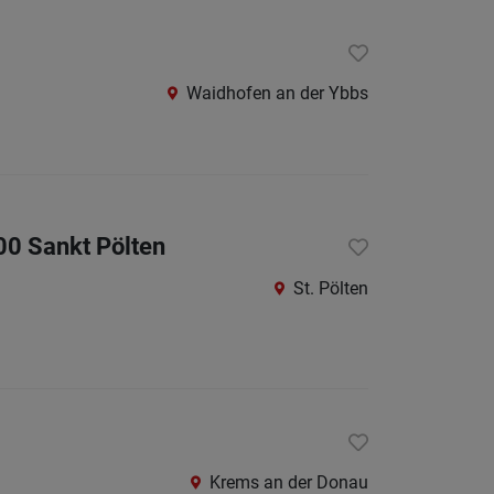
Krems
an
der
Waidhofen an der Ybbs
Donau
Krems-
Land
Lilienfe
00 Sankt Pölten
Melk
Mistel
St. Pölten
Mödlin
Neunki
Scheib
St.
Pölten
Krems an der Donau