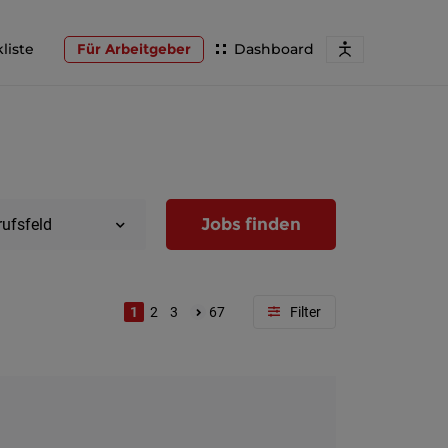
liste
Für Arbeitgeber
Dashboard
Jobs finden
rufsfeld
1
2
3
67
Region
Wien
Niederöst