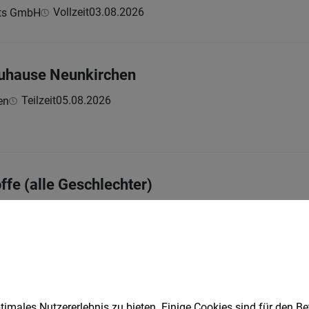
Vollzeit
03.08.2026
ts GmbH
Zuhause Neunkirchen
Teilzeit
05.08.2026
en
ffe (alle Geschlechter)
Vollzeit
06.08.2026
rkermärkte
t Qualitätsanspruch (m/w/x)
imales Nutzererlebnis zu bieten. Einige Cookies sind für den Be