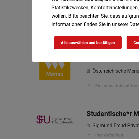
Statistikzwecken, Komforteinstellungen,
Österreichische Men
wollen. Bitte beachten Sie, dass aufgrun
Informationen finden Sie in unserer
Date
Kochen mit Qualität. A
Alle auswählen und bestätigen
Coo
Küchenhilfe für 
Österreichische Men
Ein neuer Job mit fre
Studentische*r M
Sigmund Freud Privat
Ihre Aufgaben: