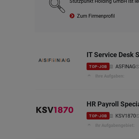
Stützpunkt Holding GmbH ist le
Zum Firmenprofil
IT Service Desk S
ASFINAG
TOP-JOB
Ihre Aufgaben:
HR Payroll Specia
KSV1870
TOP-JOB
Ihr Aufgabengebiet: