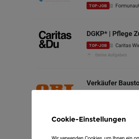
Formunau
TOP-JOB
DGKP* | Pflege 
Caritas Wi
TOP-JOB
Deine Aufgaben
Verkäufer Bausto
OBI Bau- und Heimwe
Ihre Aufgaben:
Cookie-Einstellungen
Koch / Köchin mi
Wir verwenden Cookies, um Ihnen ein opt