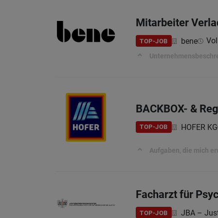
Mitarbeiter Verla
Vol
bene
TOP-JOB
Unternehmensbeschr
BACKBOX- & Regal
HOFER KG
TOP-JOB
Aufgaben, die mich e
Facharzt für Psyc
JBA – Jus
TOP-JOB