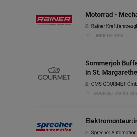
Motorrad - Mecha
Rainer Kraftfahrzeu
IHRE TO-DO‘S
Sommerjob Buffet
in St. Margareth
GMS GOURMET Gm
GOURMET stellt sich vo
Elektromonteur:
Sprecher Automatio