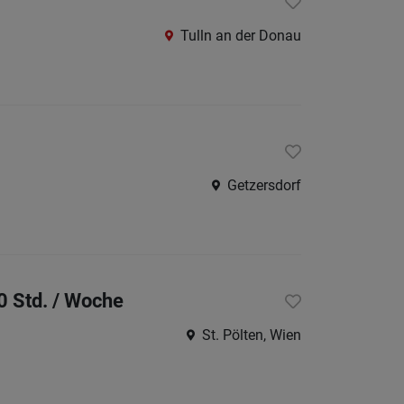
Krems
an
Tulln an der Donau
der
Donau
Krems-
Land
Lilienfe
Getzersdorf
Melk
Mistel
Mödlin
0 Std. / Woche
Neunki
Scheib
St. Pölten, Wien
St.
Pölten