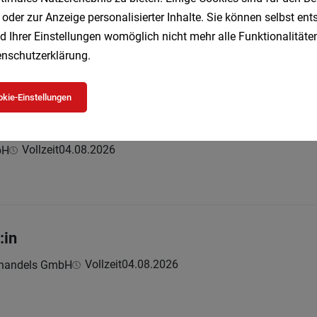
n
 oder zur Anzeige personalisierter Inhalte. Sie können selbst en
Vollzeit
29.07.2026
n GmbH
d Ihrer Einstellungen womöglich nicht mehr alle Funktionalitäten
nschutzerklärung
.
kie-Einstellungen
(w/m/d) mit C-95-Schein
Vollzeit
04.08.2026
bH
:in
Vollzeit
04.08.2026
ghandels GmbH