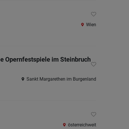
St.
Pölten-
Land
Wien
Tulln
Waidho
an
der
ie Opernfestspiele im Steinbruch
Thaya
Waidho
Sankt Margarethen im Burgenland
an
der
Ybbs
Wiener
Neusta
österreichweit