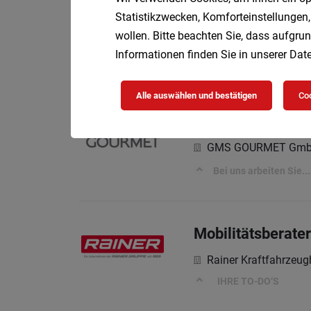
Elektromonteur:i
Statistikzwecken, Komforteinstellungen,
Sprecher Automatio
wollen. Bitte beachten Sie, dass aufgrun
Informationen finden Sie in unserer
Date
Ihre Aufgaben bei uns
Alle auswählen und bestätigen
Coo
Catering-Fahrer 
GMS GOURMET Gm
Bei uns arbeiten Sie...
Mobilitätsberater
Rainer Kraftfahrzeu
IHRE TO-DO‘S