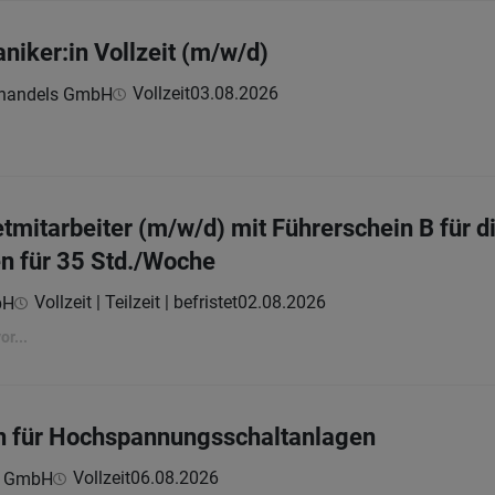
niker:in Vollzeit (m/w/d)
Vollzeit
03.08.2026
ghandels GmbH
mitarbeiter (m/w/d) mit Führerschein B für d
en für 35 Std./Woche
Vollzeit | Teilzeit | befristet
02.08.2026
bH
r...
in für Hochspannungsschaltanlagen
Vollzeit
06.08.2026
n GmbH