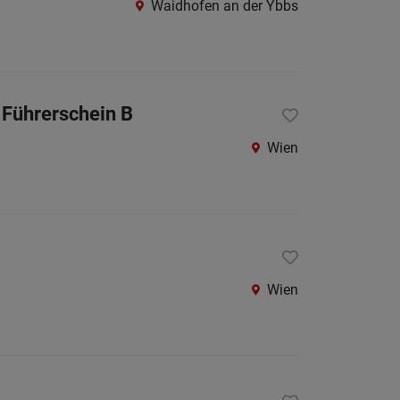
Waidhofen an der Ybbs
Amstet
Baden
bei
Wien
 Führerschein B
Bruck
Wien
an
der
Leitha
Gmünd
Gänser
Wien
Hollab
Horn
Korneu