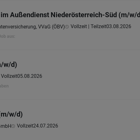
 im Außendienst Niederösterreich-Süd (m/w/d
Vollzeit | Teilzeit
03.08.2026
mtenversicherung, VVaG (ÖBV)
Job aus:
m/w/d)
Vollzeit
05.08.2026
gaben
(m/w/d)
Vollzeit
24.07.2026
 GmbH