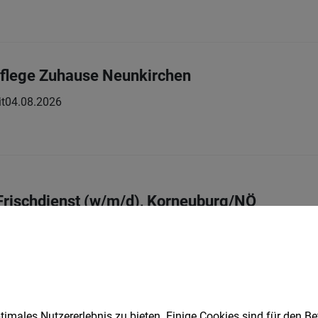
Pflege Zuhause Neunkirchen
it
04.08.2026
Frischdienst (w/m/d), Korneuburg/NÖ
Vollzeit
05.08.2026
äcker GmbH & Co KG
imales Nutzererlebnis zu bieten. Einige Cookies sind für den Be