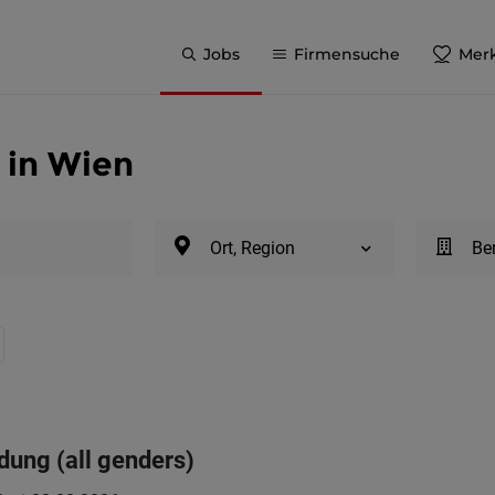
Jobs
Firmensuche
Merk
 in Wien
Ort, Region
Be
dung (all genders)