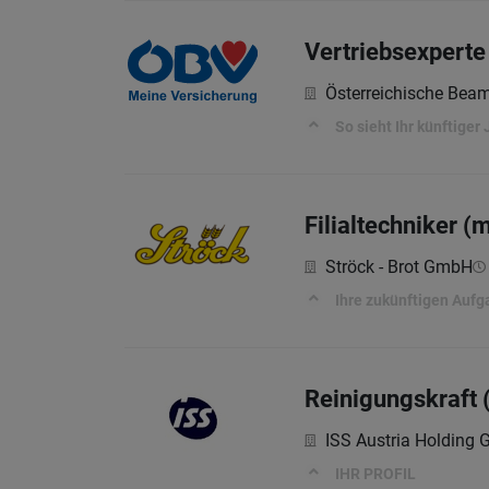
Vertriebsexperte
Österreichische Bea
So sieht Ihr künftiger 
Filialtechniker (
Ströck - Brot GmbH
Ihre zukünftigen Auf
Reinigungskraft 
ISS Austria Holding
IHR PROFIL