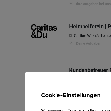
Ihre Aufgaben bei uns
Heimhelfer*in | 
Teilze
Caritas Wien
Deine Aufgaben
Kundenbetreuer 
Rudolf Ölz Meisterb
Deine Aufgaben
Cookie-Einstellungen
Wir verwenden Cookies, um Ihnen ein opt