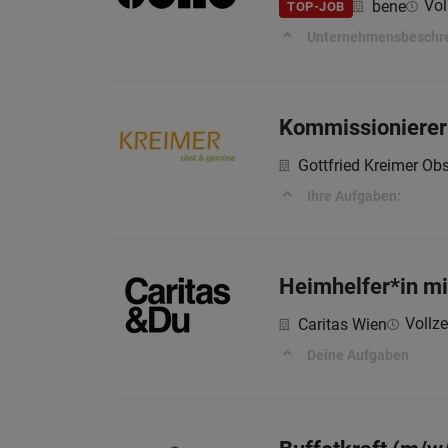
Vol
bene
TOP-JOB
Unternehmensbeschr
Kommissionierer
Gottfried Kreimer 
Ihre Aufgaben:
Heimhelfer*in mi
Vollzei
Caritas Wien
Deine Aufgaben