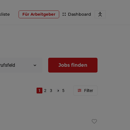
liste
Für Arbeitgeber
Dashboard
Jobs finden
rufsfeld
1
2
3
5
Region
Wien
Niederöst