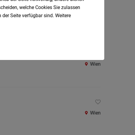
Oberpul
tscheiden, welche Cookies Sie zulassen
Österreichweit
 der Seite verfügbar sind. Weitere
Oberwa
Rust
Österreic
Kärnte
Oberöst
Wien
Salzbu
Steier
Tirol
Vorarlb
Wien
Südtirol
Internatio