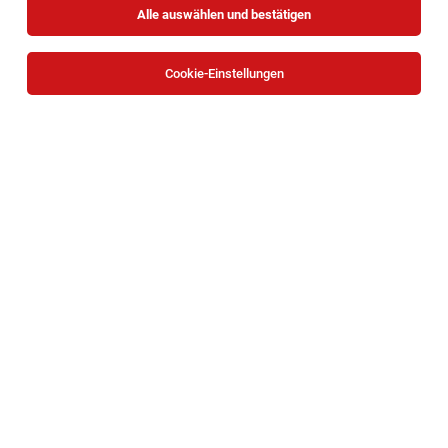
Alle auswählen und bestätigen
Sortieren
30 Jobs
Cookie-Einstellungen
Assistenz Empfang & Organisation (m/w/d)
Wien
05.08.2026
Teilzeit
OTTO Immobilien
Ihre Aufgaben
Mitarbeiter:in Empfang im Privatärzte-
Zentrum (m/w/d)