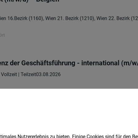
en 16.Bezirk (1160), Wien 21. Bezirk (1210), Wien 22. Bezirk (12
Ort
enz der Geschäftsführung - international (m/w
Vollzeit | Teilzeit
03.08.2026
1
imales Nutzererlebnis zu bieten. Einige Cookies sind für den Be