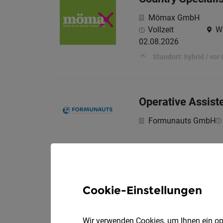
Mömax GmbH
Vollzeit
Wi
02.08.2026
Standort: hybrid / vor 
Operative Assist
Formunauts GmbH
Cookie-Einstellungen
Wir verwenden Cookies, um Ihnen ein opt