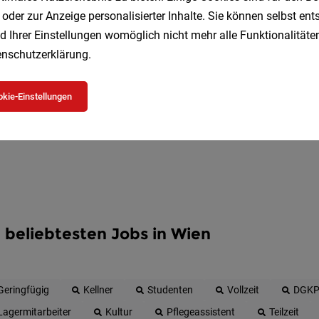
Speichere deine Suche als 
 oder zur Anzeige personalisierter Inhalte. Sie können selbst en
Erhalte alle neuen Stellenangebote automatisch per
d Ihrer Einstellungen womöglich nicht mehr alle Funktionalitäten
nschutzerklärung
.
Jetzt anlegen
kie-Einstellungen
 beliebtesten Jobs in Wien
Geringfügig
Kellner
Studenten
Vollzeit
DGK
Lagermitarbeiter
Kultur
Pflegeassistent
Teilzeit