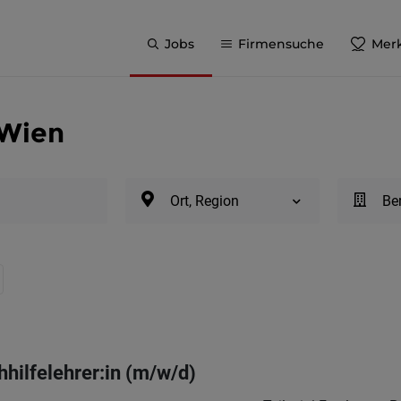
Jobs
Firmensuche
Merk
 Wien
Ort, Region
Be
hilfelehrer:in (m/w/d)