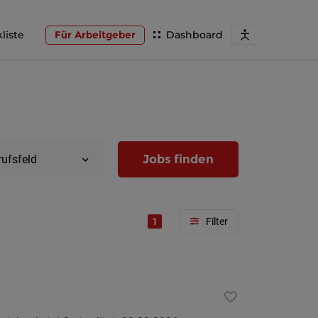
liste
Für Arbeitgeber
Dashboard
Jobs finden
rufsfeld
1
Region
Wien
Niederöst