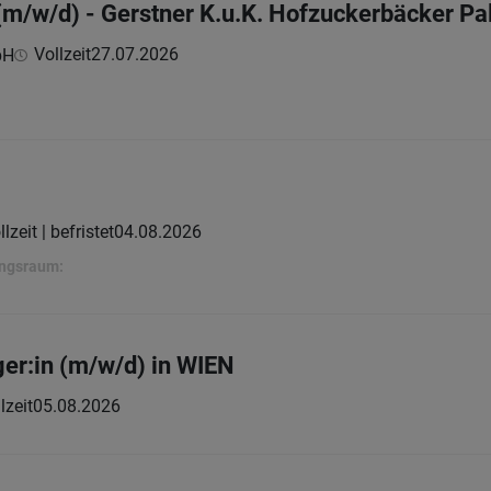
 (m/w/d) - Gerstner K.u.K. Hofzuckerbäcker Pa
Vollzeit
27.07.2026
bH
llzeit | befristet
04.08.2026
ungsraum:
er:in (m/w/d) in WIEN
lzeit
05.08.2026