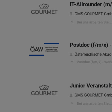
IT-Allrounder (m
GMS GOURMET Gm
Bei uns arbeiten Sie...
Postdoc (f/m/x) 
Österreichische Aka
Postdoc (f/m/x) - Wor
Junior Veranstal
GMS GOURMET Gm
Bei uns arbeiten Sie...