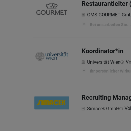
Restaurantleiter
GMS GOURMET Gm
Bei uns arbeiten Sie...
Koordinator*in
Vo
Universität Wien
Ihr persönlicher Wirk
Recruiting Manag
Vol
Simacek GmbH