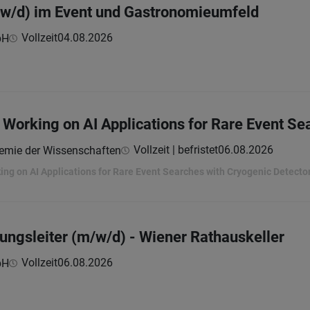
/w/d) im Event und Gastronomieumfeld
Vollzeit
04.08.2026
bH
- Working on AI Applications for Rare Event Se
Vollzeit | befristet
06.08.2026
demie der Wissenschaften
king on AI Applications for Rare Event Searches with Cryogenic Detecto
tungsleiter (m/w/d) - Wiener Rathauskeller
Vollzeit
06.08.2026
bH