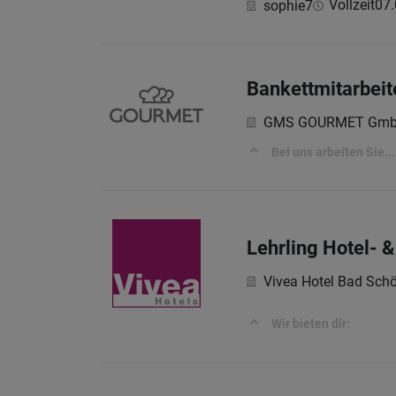
Vollzeit
07.
sophie7
Bankettmitarbeit
GMS GOURMET Gm
Bei uns arbeiten Sie...
Lehrling Hotel- 
Vivea Hotel Bad Sc
Wir bieten dir: