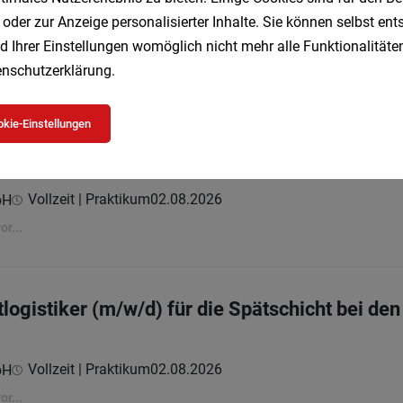
 oder zur Anzeige personalisierter Inhalte. Sie können selbst en
08.2026
d Ihrer Einstellungen womöglich nicht mehr alle Funktionalitäten
nschutzerklärung
.
kie-Einstellungen
gistiker (m/w/d) für die Frühschicht bei den 
Vollzeit | Praktikum
02.08.2026
bH
r...
gistiker (m/w/d) für die Spätschicht bei den 
Vollzeit | Praktikum
02.08.2026
bH
r...