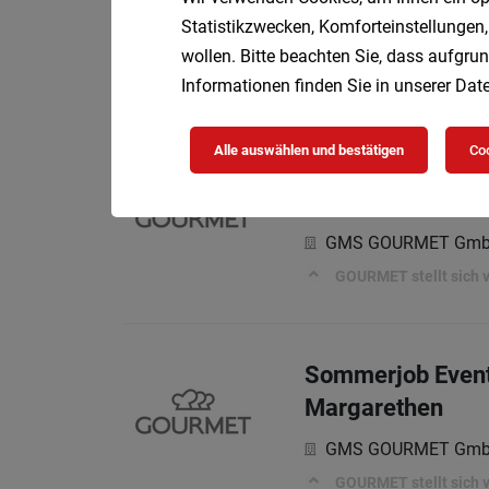
Statistikzwecken, Komforteinstellungen,
Chiffre
Vollzeit
05.
wollen. Bitte beachten Sie, dass aufgrun
Aufgaben
Informationen finden Sie in unserer
Date
Alle auswählen und bestätigen
Coo
Sommerjob Eventlo
Margarethen
GMS GOURMET Gm
GOURMET stellt sich vo
Sommerjob Eventlo
Margarethen
GMS GOURMET Gm
GOURMET stellt sich vo