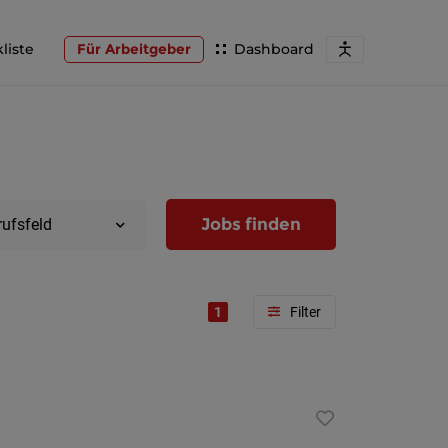
liste
Für Arbeitgeber
Dashboard
Jobs finden
rufsfeld
1
Region
Wien
Niederöst