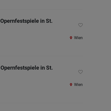
Berufsfeld
Opernfestspiele in St.
Anstellungsa
Als Jobfinder spe
Wien
Jobs
der
letzten
24
Opernfestspiele in St.
Stunden
Wien