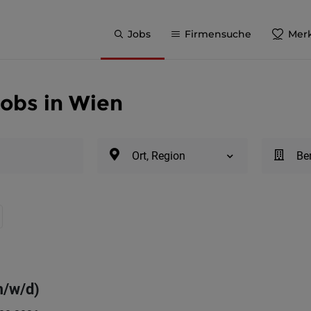
Jobs
Firmensuche
Merk
Jobs in Wien
Ort, Region
Be
m/w/d)