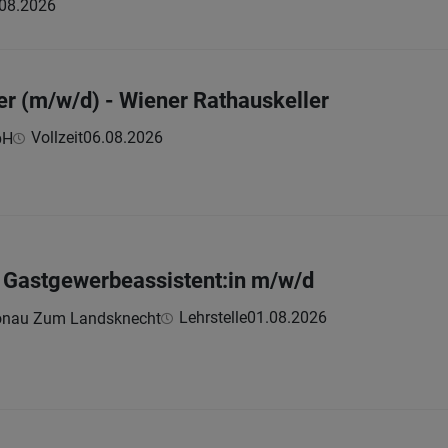
08.2026
er (m/w/d) - Wiener Rathauskeller
Vollzeit
06.08.2026
bH
& Gastgewerbeassistent:in m/w/d
Lehrstelle
01.08.2026
hönau Zum Landsknecht