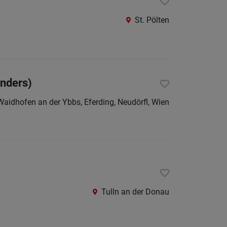
Krems
an
St. Pölten
der
Donau
Krems-
Land
enders)
Lilienfe
Waidhofen an der Ybbs, Eferding, Neudörfl, Wien
Melk
Mistel
Mödlin
Neunki
Scheib
Tulln an der Donau
St.
Pölten