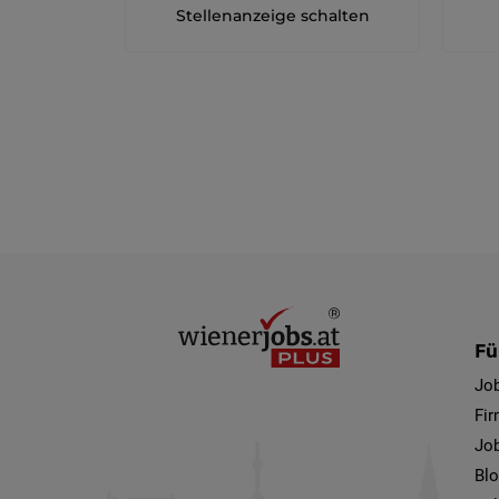
Stellenanzeige schalten
Fü
Jo
Fi
Job
Bl