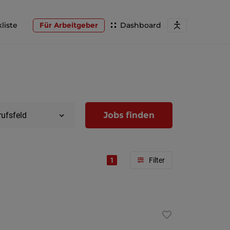
liste
Für Arbeitgeber
Dashboard
Jobs finden
rufsfeld
1
Region
Wien
Niederöst