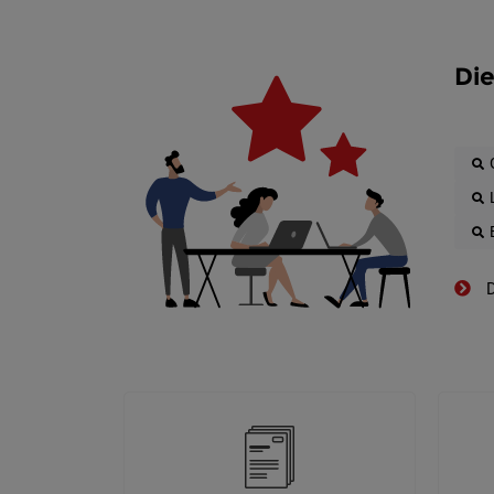
Die
D