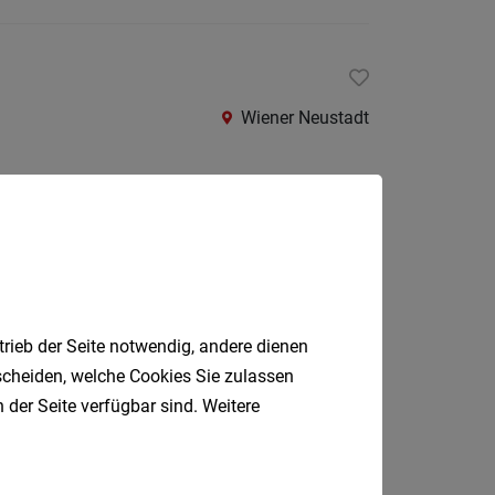
St.
Pölten-
Land
Wiener Neustadt
Tulln
Waidho
an
der
n WIEN
Thaya
Wien
Waidho
an
trieb der Seite notwendig, andere dienen
der
tscheiden, welche Cookies Sie zulassen
Ybbs
 der Seite verfügbar sind. Weitere
Wiener
Wien
Neusta