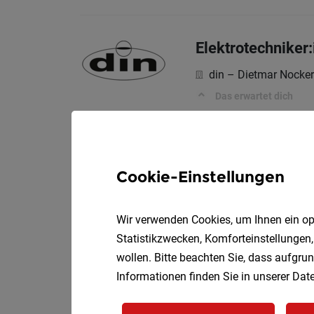
Elektrotechniker:
din – Dietmar Nocke
Das erwartet dich
Mitarbeiter:in (
Cookie-Einstellungen
Vol
Simacek GmbH
Wir verwenden Cookies, um Ihnen ein opt
Statistikzwecken, Komforteinstellungen,
Einkaufsassiste
wollen. Bitte beachten Sie, dass aufgrun
Informationen finden Sie in unserer
Date
GMS GOURMET Gm
Bei uns arbeiten Sie...