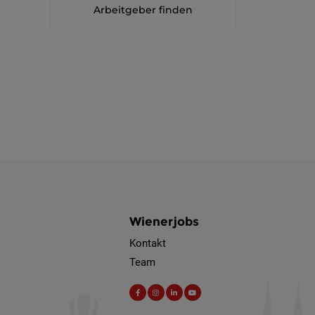
Arbeitgeber finden
Berufsfeld
Anstellungsa
Als Jobfinder spe
Jobs
der
letzten
24
Stunden
Wienerjobs
Kontakt
Team