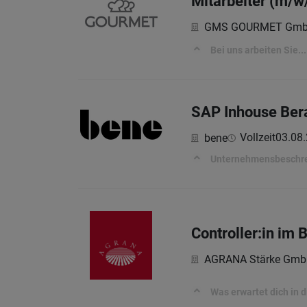
Mitarbeiter (m/w
GMS GOURMET Gm
Bei uns arbeiten Sie...
SAP Inhouse Bera
Vollzeit
03.08
bene
Unternehmensbeschr
Controller:in im 
AGRANA Stärke Gmb
Was erwartet dich in d