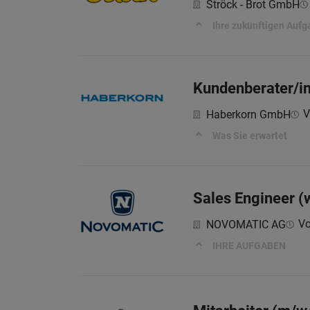
Ströck - Brot GmbH
Ihre zukünftigen Aufg
Kundenberater/i
V
Haberkorn GmbH
Was Sie erwartet
Sales Engineer (
Vo
NOVOMATIC AG
IHRE AUFGABEN