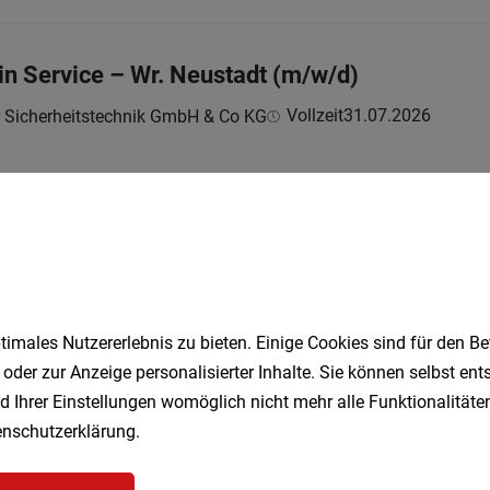
in Service – Wr. Neustadt (m/w/d)
Vollzeit
31.07.2026
r Sicherheitstechnik GmbH & Co KG
m/w/d) Projektmanagement & Digitalisierung i
lzeit
27.07.2026
imales Nutzererlebnis zu bieten. Einige Cookies sind für den Be
 oder zur Anzeige personalisierter Inhalte. Sie können selbst en
nz Non-Food (m/w/d)
d Ihrer Einstellungen womöglich nicht mehr alle Funktionalitäten
nschutzerklärung
.
Vollzeit
03.08.2026
bH