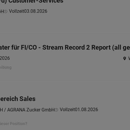
/d) Customer-Services
Vollzeit
03.08.2026
bH
ter für FI/CO - Stream Record 2 Report (all g
.2026
eibung
Bereich Sales
Vollzeit
01.08.2026
H / AGRANA Zucker GmbH
ieser Position?