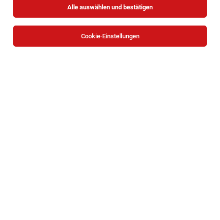
Alle auswählen und bestätigen
Sortieren
30 Jobs
Cookie-Einstellungen
Teamplayer*in Einkauf | 1190 Wien
Wien
04.08.2026
Teilzeit
Caritas Wien
Deine Aufgaben