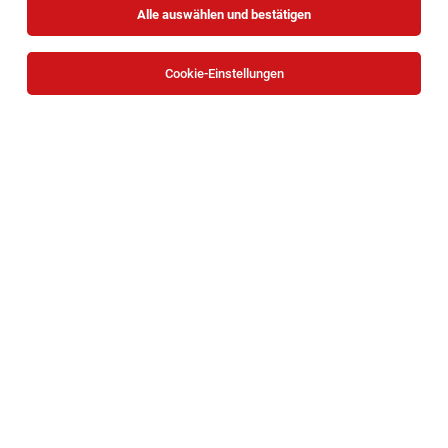
Alle auswählen und bestätigen
Sortieren
30 Jobs
Cookie-Einstellungen
Teilzeit/Vollzeit Superheld*in - Promotion für
Hilfsorganisationen (Wien)
Wien
06.08.2026
Vollzeit | Teilzeit | Freelancer, Projektarbeit
DialogDirect Marketing GmbH
Hallo Superheld*in