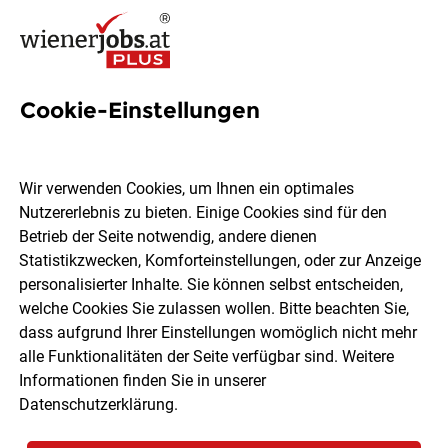
Cookie-Einstellungen
Teilzeit/Vollzeit Superheld*in
- Promotion für
Wir verwenden Cookies, um Ihnen ein optimales
Hilfsorganisationen (Wien)
Nutzererlebnis zu bieten. Einige Cookies sind für den
Betrieb der Seite notwendig, andere dienen
Statistikzwecken, Komforteinstellungen, oder zur Anzeige
DialogDirect Marketing GmbH
personalisierter Inhalte. Sie können selbst entscheiden,
welche Cookies Sie zulassen wollen. Bitte beachten Sie,
dass aufgrund Ihrer Einstellungen womöglich nicht mehr
Wien
Vollzeit
Teilzeit
alle Funktionalitäten der Seite verfügbar sind. Weitere
Freelancer, Projektarbeit
07.08.2026
Informationen finden Sie in unserer
Datenschutzerklärung
.