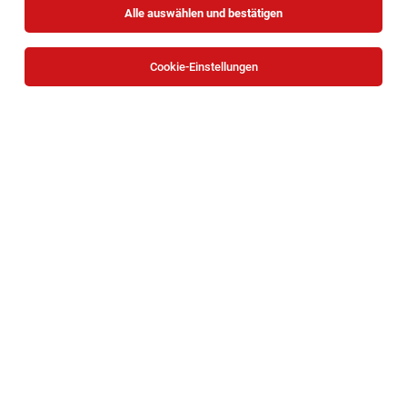
Alle auswählen und bestätigen
Cookie-Einstellungen
Fachberater/in im Verkauf für die
Fachabteilung FLIESEN (m/w)
Bad Fischau
05.08.2026
Vollzeit
BAUHAUS Depot GmbH
Standort
Fachberater/in im Verkauf für die
Fachabteilung HOLZ/BAUELEMENTE (m/w)