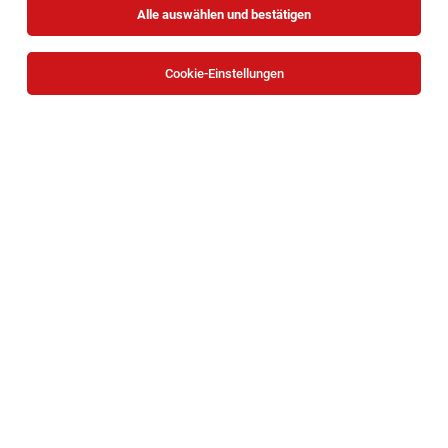
Alle auswählen und bestätigen
Cookie-Einstellungen
Psychotherapeut:in (m/w/d)
Gmünd
03.08.2026
Teilzeit
Gesellschaft für ganzheitliche Förderung und Therapie
NÖ GmbH
Anforderungsprofil: