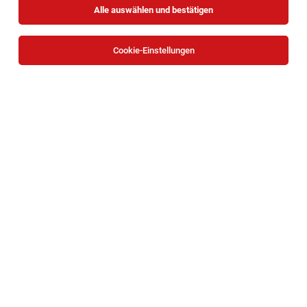
Alle auswählen und bestätigen
Sortieren
30 Jobs
Cookie-Einstellungen
Anlagenfahrer:in im Schichtbetrieb
Gmünd
04.08.2026
Vollzeit
AGRANA Stärke GmbH / AGRANA Zucker GmbH
Deine neuen Aufgaben: