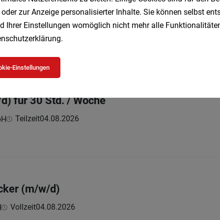
 oder zur Anzeige personalisierter Inhalte. Sie können selbst en
Eventaushilfe (m/w/d)
d Ihrer Einstellungen womöglich nicht mehr alle Funktionalitäten
Vollzeit
05.08.2026
bH
nschutzerklärung
.
r...
kie-Einstellungen
d) für 30 Std. / Woche
Teilzeit
04.08.2026
bH
ker (m/w/d)
Vollzeit
04.08.2026
H