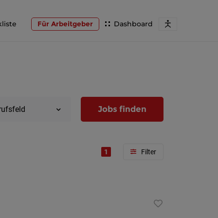
liste
Für Arbeitgeber
Dashboard
Jobs finden
rufsfeld
1
Region
Wien
Niederöst