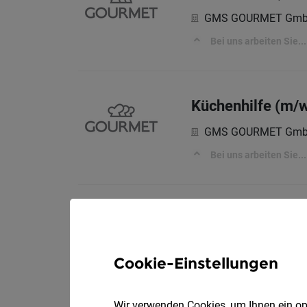
GMS GOURMET Gm
Bei uns arbeiten Sie...
Küchenhilfe (m/w
GMS GOURMET Gm
Bei uns arbeiten Sie...
Buffetkraft mit K
GMS GOURMET Gm
Cookie-Einstellungen
GOURMET stellt sich vo
Wir verwenden Cookies, um Ihnen ein opt