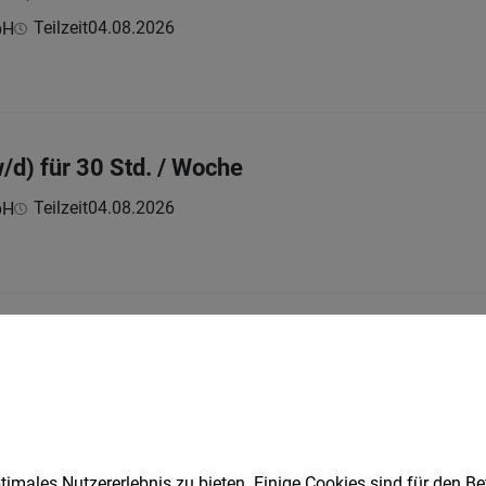
Teilzeit
04.08.2026
bH
/d) für 30 Std. / Woche
Teilzeit
04.08.2026
bH
üchenhilfstätigkeiten (m/w/d) für das Springe
Teilzeit
02.08.2026
bH
r...
imales Nutzererlebnis zu bieten. Einige Cookies sind für den Be