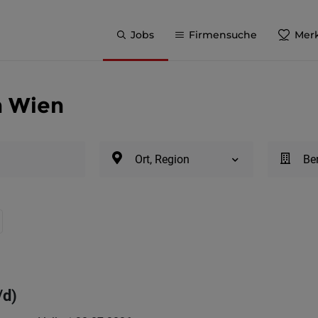
Jobs
Firmensuche
Merk
n Wien
Ort, Region
Be
/d)