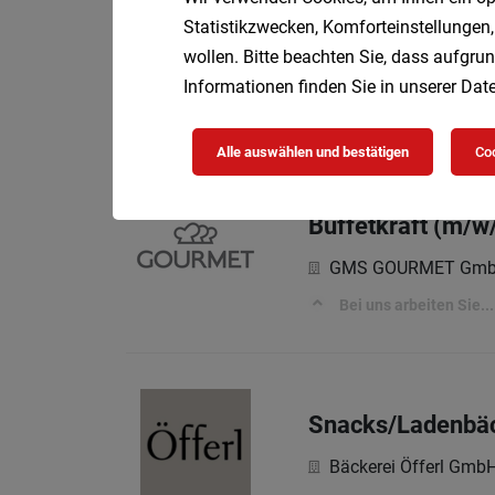
Statistikzwecken, Komforteinstellungen,
Gelegenheitsjob 
wollen. Bitte beachten Sie, dass aufgrun
GMS GOURMET Gm
Informationen finden Sie in unserer
Date
GOURMET stellt sich vo
Alle auswählen und bestätigen
Coo
Buffetkraft (m/w/
GMS GOURMET Gm
Bei uns arbeiten Sie...
Snacks/Ladenbäc
Bäckerei Öfferl Gmb