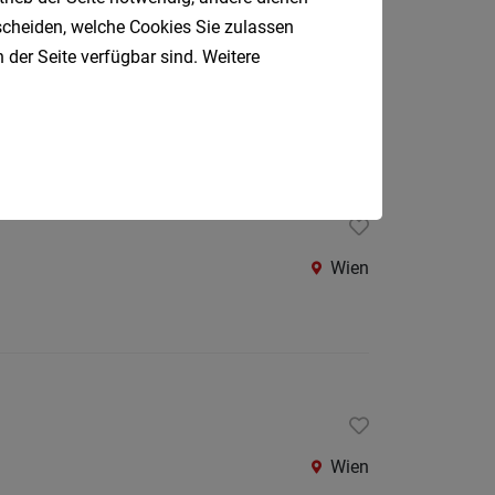
Oberpul
tscheiden, welche Cookies Sie zulassen
 der Seite verfügbar sind. Weitere
Oberwa
Wien
Rust
Österreic
Kärnte
Oberöst
Salzbu
Wien
Steier
Tirol
Vorarlb
Südtirol
Internatio
Wien