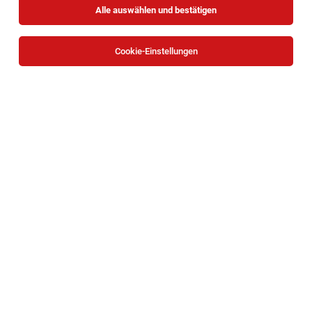
Alle auswählen und bestätigen
Cookie-Einstellungen
Die Stellenanzeige
Schlosser:in (m/w/d)
in
Wien
bei
SENNA Nahrungsmittel GmbH & Co KG ist leider nicht
mehr verfügbar oder wurde neu ausgeschrieben.
TOP-JOB
Mitarbeiter Verladung (all genders)
Waidhofen an der Ybbs
03.08.2026
Vollzeit
bene
Unternehmensbeschreibung