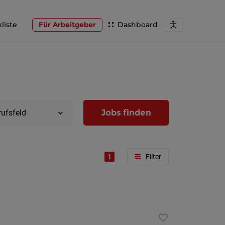
liste
Für Arbeitgeber
Dashboard
Jobs finden
rufsfeld
1
Region
Wien
Niederöst