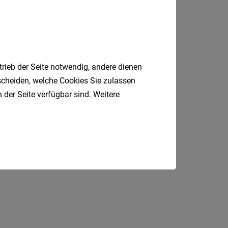
Krems
an
der
Donau
Krems-
trieb der Seite notwendig, andere dienen
Land
tscheiden, welche Cookies Sie zulassen
 der Seite verfügbar sind. Weitere
Lilienfe
Melk
P
Produktionsmitarbeiter
Mistel
Fahrer
Marketing
Koch
Mödlin
Neunki
Scheib
St.
Pölten