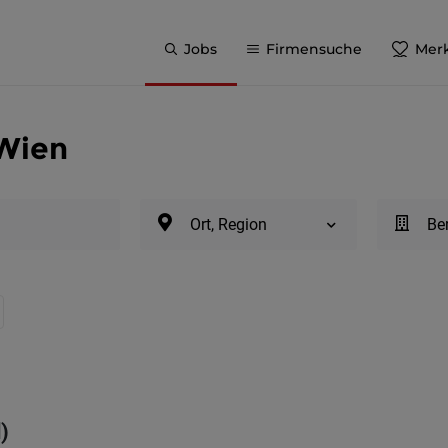
Jobs
Firmensuche
Merk
 Wien
Ort, Region
Be
)