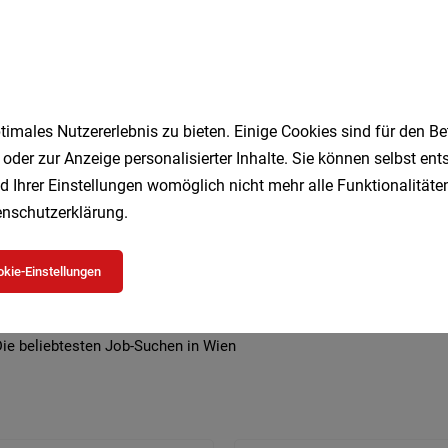
imales Nutzererlebnis zu bieten. Einige Cookies sind für den Be
 beliebtesten Jobs in Wien
 oder zur Anzeige personalisierter Inhalte. Sie können selbst en
d Ihrer Einstellungen womöglich nicht mehr alle Funktionalitäten
nschutzerklärung
.
Geringfügig
Kellner
Studenten
Vollzeit
DGK
Lagermitarbeiter
Kultur
Pflegeassistent
Teilzeit
kie-Einstellungen
Security
Büro
ie beliebtesten Job-Suchen in Wien