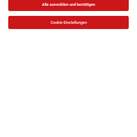
Alle auswählen und bestätigen
Sortieren
30 Jobs
Cookie-Einstellungen
Postdoc (f/m/x) in Social Anthropology with a
focus on Yemen
Wien
06.08.2026
Vollzeit | befristet
Österreichische Akademie der Wissenschaften
Your Tasks