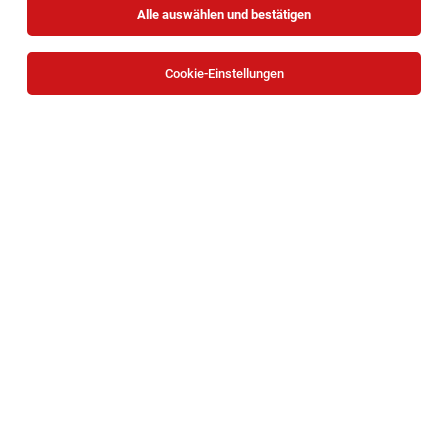
Alle auswählen und bestätigen
Sortieren
30 Jobs
Cookie-Einstellungen
Teamleiter:in - Medizinische
Hauskrankenpflege (26/08/WPB)
Wien
09.08.2026
Vollzeit
Fonds Soziales Wien
Stationsleiter*in (w/m/d) Demenzstation
Wien
05.08.2026
Vollzeit