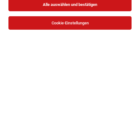
Alle auswählen und bestätigen
Sortieren
30 Jobs
Cookie-Einstellungen
Pflegeassistenz im Pflegekompetenzzentrum
Siegendorf
Siegendorf
03.08.2026
Vollzeit | Teilzeit
SAMARITERBUND
Pflegeassistenz im Pflegekompetenzzentrum