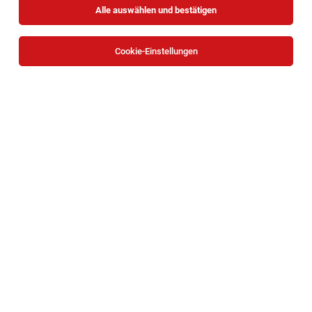
Alle auswählen und bestätigen
Cookie-Einstellungen
Die Stellenanzeige
Pflasterer Facharbeiter(m/w/d)
in
Wien
bei PS Stützpunkt Holding GmbH ist leider nicht
mehr verfügbar oder wurde neu ausgeschrieben.
Zum Firmenprofil
TOP-JOB
Facharzt für Psychiatrie (m/w/d) - Ref. Nr.
865
Krems an der Donau
05.08.2026
Teilzeit
JBA – Justizbetreuungsagentur
Ihr Aufgabengebiet: