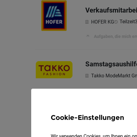
Verkaufsmitarbei
Teilzeit
HOFER KG
Aufgaben, die mich e
Samstagsaushilf
Takko ModeMarkt 
Work&Travel - fü
Cookie-Einstellungen
DialogDirect Market
Du suchst einen Job d
Wir verwenden Cookies, um Ihnen ein opt