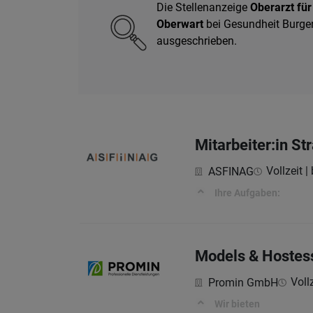
Die Stellenanzeige
Oberarzt für
Oberwart
bei Gesundheit Burgen
ausgeschrieben.
Mitarbeiter:in S
Vollzeit |
ASFINAG
Ihre Aufgaben:
Models & Hostes
Vollz
Promin GmbH
Wir bieten