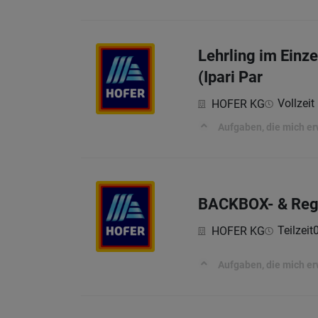
Lehrling im Einz
(Ipari Par
Vollzeit 
HOFER KG
Aufgaben, die mich e
BACKBOX-​ & Rega
Teilzeit
HOFER KG
Aufgaben, die mich e