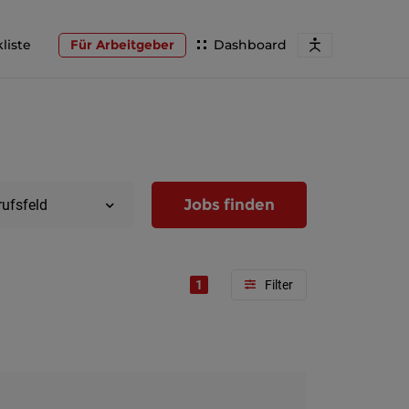
liste
Für Arbeitgeber
Dashboard
Jobs finden
rufsfeld
1
Region
Wien
Niederöst