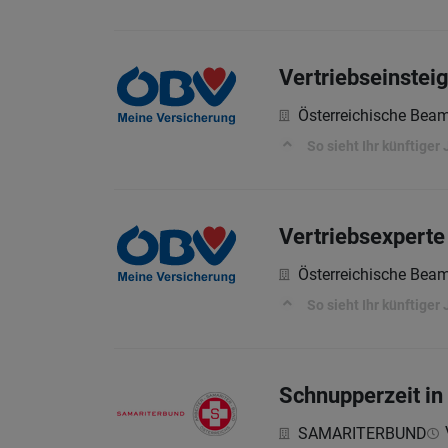
Vertriebseinstei
Österreichische Bea
So sieht Ihr künftiger 
Vertriebsexperte
Österreichische Bea
So sieht Ihr künftiger 
Schnupperzeit in
SAMARITERBUND