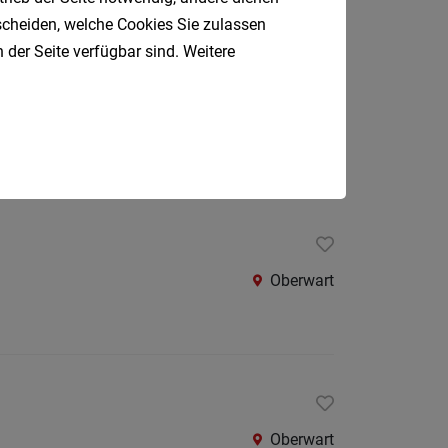
Oberpul
tscheiden, welche Cookies Sie zulassen
 der Seite verfügbar sind. Weitere
Oberwa
Rust
Oberwart
Österreic
Kärnte
Oberöst
Salzbu
Steier
Oberwart
Tirol
Vorarlb
Südtirol
Internatio
Oberwart