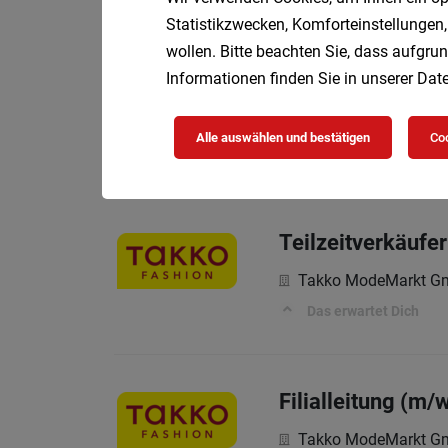
Statistikzwecken, Komforteinstellungen,
wollen. Bitte beachten Sie, dass aufgrun
Informationen finden Sie in unserer
Date
Teilzeitverkäufe
Takko ModeMarkt 
Alle auswählen und bestätigen
Coo
Das erwartet Dich
Teilzeitverkäufe
Takko ModeMarkt 
Das erwartet Dich
Filialleitung (m/
Takko ModeMarkt 