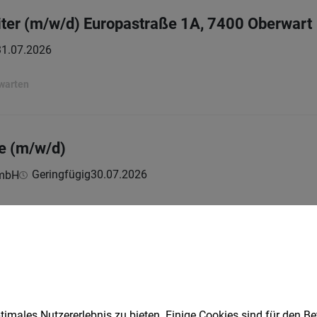
ter (m/w/d) Europastraße 1A, 7400 Oberwart
31.07.2026
rwarten
e (m/w/d)
Geringfügig
30.07.2026
GmbH
r NGOs auf Reisen - 3.100,- fix + Prämien
Vollzeit | Teilzeit
30.07.2026
ing GmbH
er:
imales Nutzererlebnis zu bieten. Einige Cookies sind für den Be