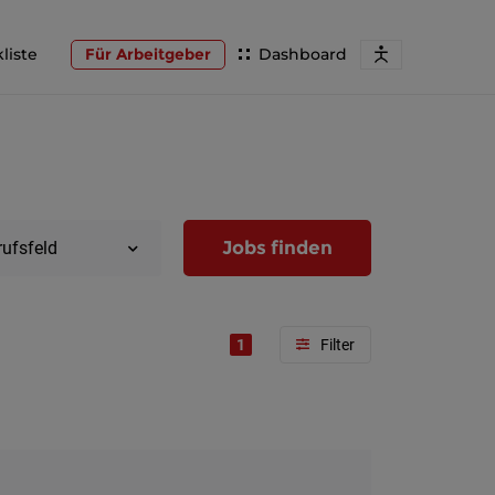
liste
Für Arbeitgeber
Dashboard
Jobs finden
rufsfeld
1
Region
Wien
Niederöst