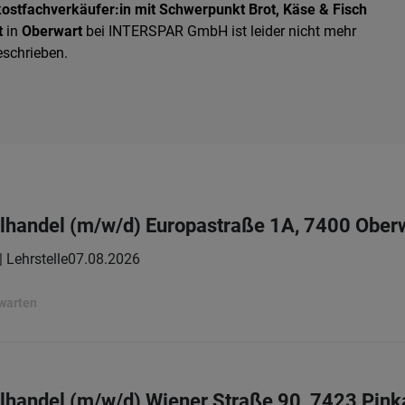
ostfachverkäufer:in mit Schwerpunkt Brot, Käse & Fisch
t
in
Oberwart
bei INTERSPAR GmbH ist leider nicht mehr
eschrieben.
elhandel (m/w/d) Europastraße 1A, 7400 Ober
| Lehrstelle
07.08.2026
rwarten
elhandel (m/w/d) Wiener Straße 90, 7423 Pink