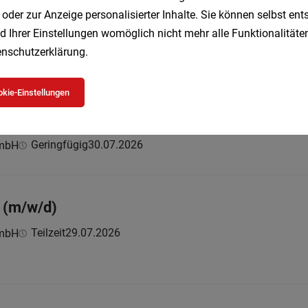
 oder zur Anzeige personalisierter Inhalte. Sie können selbst en
01.08.2026
d Ihrer Einstellungen womöglich nicht mehr alle Funktionalitäten
nschutzerklärung
.
rwarten
kie-Einstellungen
e (m/w/d)
Geringfügig
30.07.2026
GmbH
r (m/w/d)
Teilzeit
29.07.2026
GmbH