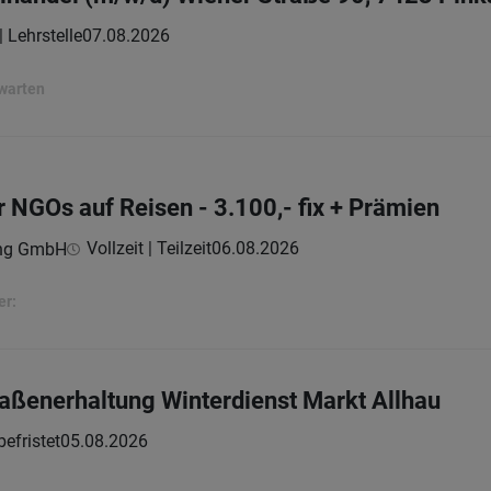
| Lehrstelle
07.08.2026
rwarten
r NGOs auf Reisen - 3.100,- fix + Prämien
Vollzeit | Teilzeit
06.08.2026
ing GmbH
er:
traßenerhaltung Winterdienst Markt Allhau
 befristet
05.08.2026