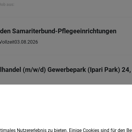
Job aus:
 den Samariterbund-Pflegeeinrichtungen
Vollzeit
03.08.2026
elhandel (m/w/d) Gewerbepark (Ipari Park) 24
| Lehrstelle
03.08.2026
rwarten
imales Nutzererlebnis zu bieten. Einige Cookies sind für den Be
lbetreuer (m/w/d) Wiener Straße 90, 7423 P