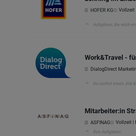
Vollzeit 
HOFER KG
Aufgaben, die mich e
Work&Travel - fü
DialogDirect Market
Du suchst einen Job d
Mitarbeiter:in S
Vollzeit |
ASFINAG
Ihre Aufgaben: