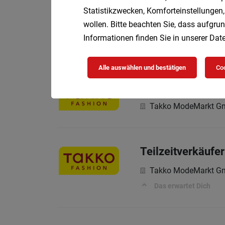
Statistikzwecken, Komforteinstellungen,
Teilzeit
HOFER KG
wollen. Bitte beachten Sie, dass aufgrun
Informationen finden Sie in unserer
Date
Aufgaben, die mich e
Alle auswählen und bestätigen
Coo
Samstagsaushilf
Takko ModeMarkt 
Teilzeitverkäufe
Takko ModeMarkt 
Das erwartet Dich