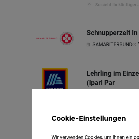
So sieht Ihr künftiger 
Schnupperzeit in
SAMARITERBUND
Lehrling im Einz
(Ipari Par
Vollzeit 
HOFER KG
Aufgaben, die mich e
Cookie-Einstellungen
Wir verwenden Cookies, um Ihnen ein opt
BACKBOX-​ & Rega