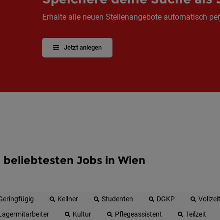
Erhalte alle neuen Stellenangebote automatisch per
Jetzt anlegen
 beliebtesten Jobs in Wien
Geringfügig
Kellner
Studenten
DGKP
Vollzei
Lagermitarbeiter
Kultur
Pflegeassistent
Teilzeit