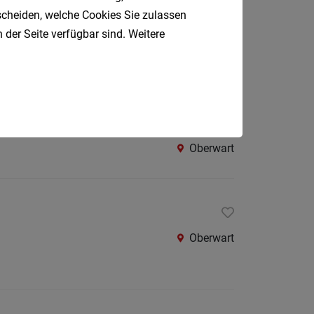
Oberpul
tscheiden, welche Cookies Sie zulassen
Pinkafeld
 der Seite verfügbar sind. Weitere
Oberwa
Rust
Österreic
Kärnte
Oberöst
Oberwart
Salzbu
Steier
Tirol
Oberwart
Vorarlb
Südtirol
Internatio