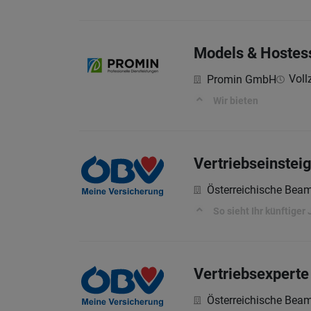
Models & Hostes
Vollz
Promin GmbH
Wir bieten
Vertriebseinstei
Österreichische Bea
So sieht Ihr künftiger 
Vertriebsexperte
Österreichische Bea