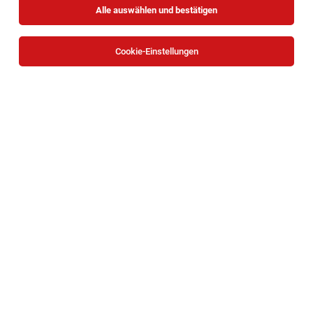
Alle auswählen und bestätigen
Sortieren
30 Jobs
Cookie-Einstellungen
Teilzeit/Vollzeit Superheld*in - Promotion für
Hilfsorganisationen (Wien)
Wien
06.08.2026
Vollzeit | Teilzeit | Freelancer, Projektarbeit
DialogDirect Marketing GmbH
Hallo Superheld*in