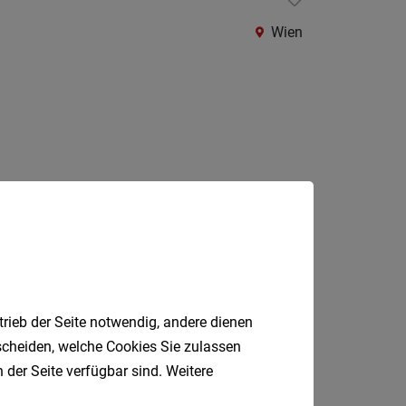
Krems
an
Wien
der
Donau
Krems-
Land
Lilienfe
Melk
Mistel
Jobfinder.
Mödlin
 E-Mail.
Neunki
trieb der Seite notwendig, andere dienen
Scheib
tscheiden, welche Cookies Sie zulassen
St.
 der Seite verfügbar sind. Weitere
Pölten