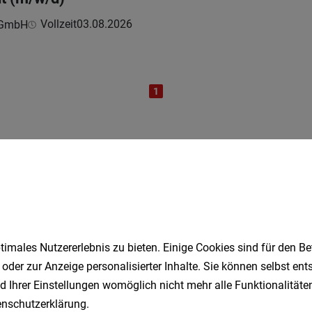
Vollzeit
03.08.2026
e GmbH
1
Speichere deine Suche als 
Erhalte alle neuen Stellenangebote automatisch per
imales Nutzererlebnis zu bieten. Einige Cookies sind für den Be
Jetzt anlegen
 oder zur Anzeige personalisierter Inhalte. Sie können selbst en
d Ihrer Einstellungen womöglich nicht mehr alle Funktionalitäten
nschutzerklärung
.