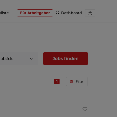
liste
Für Arbeitgeber
Dashboard
Jobs finden
rufsfeld
1
Region
Wien
Niederöst