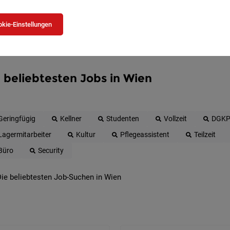
kie-Einstellungen
 beliebtesten Jobs in Wien
Geringfügig
Kellner
Studenten
Vollzeit
DGK
Lagermitarbeiter
Kultur
Pflegeassistent
Teilzeit
Büro
Security
ie beliebtesten Job-Suchen in Wien