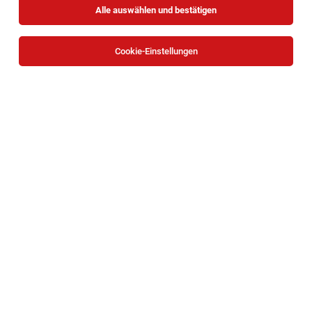
Alle auswählen und bestätigen
Sortieren
30 Jobs
Cookie-Einstellungen
Teilzeitverkäufer (m/w/d)
Baden
27.07.2026
Teilzeit
Takko ModeMarkt GmbH
Das erwartet Dich