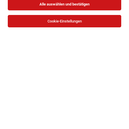
Alle auswählen und bestätigen
Cookie-Einstellungen
Abteilungsleiter (m/w/d)
Brunn/Geb.
05.08.2026
Vollzeit
XXXLutz KG
Bereich Baby
Abteilungsleiter Möbel (m/w/d)
Brunn/Geb.
02.08.2026
Vollzeit | Teilzeit
XXXLutz KG