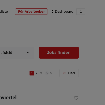
liste
Für Arbeitgeber
Dashboard
Jobs finden
rufsfeld
1
2
3
5
Region
Wien
nviertel
Niederöst