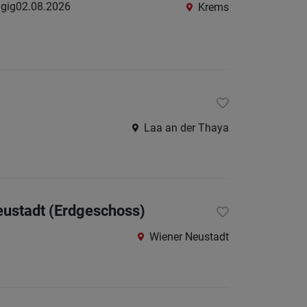
ügig
02.08.2026
Krems
Berufsfeld
Anstellungsa
Als Jobfinder spe
Laa an der Thaya
Jobs
der
letzten
24
Stunden
eustadt (Erdgeschoss)
Wiener Neustadt