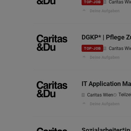
Caritas Wi
TOP-JOB
Deine Aufgaben
DGKP* | Pflege 
Caritas Wi
TOP-JOB
Deine Aufgaben
IT Application M
Teilze
Caritas Wien
Deine Aufgaben
Sozialarbeiter*