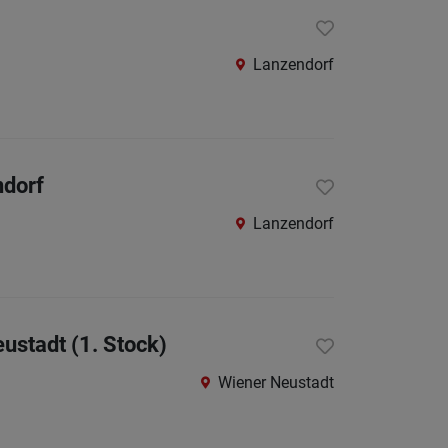
St.
Pölten-
Lanzendorf
Land
Tulln
Waidho
an
ndorf
der
Lanzendorf
Thaya
Waidho
an
der
ustadt (1. Stock)
Ybbs
Wiener Neustadt
Wiener
Neusta