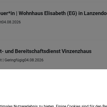
uer*in | Wohnhaus Elisabeth (EG) in Lanzendo
it
04.08.2026
t- und Bereitschaftsdienst Vinzenzhaus
it | Geringfügig
04.08.2026
euer*in | Wohnverbund Sendnergasse in Schw
it
06.08.2026
imales Nutzererlebnis zu bieten. Einige Cookies sind für den Be