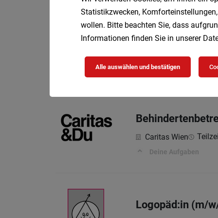
Statistikzwecken, Komforteinstellungen,
wollen. Bitte beachten Sie, dass aufgrun
Informationen finden Sie in unserer
Date
Behindertenbetre
Teilzei
Caritas Wien
Alle auswählen und bestätigen
Coo
Deine Aufgaben
Behindertenbetre
Teilze
Caritas Wien
Deine Aufgaben
Logopäd:in (m/w