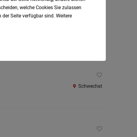
Oberpul
tscheiden, welche Cookies Sie zulassen
 der Seite verfügbar sind. Weitere
Oberwa
irkelweg - Schwechat
Rust
Schwechat
Österreic
Kärnte
Oberöst
Salzbu
Steier
Schwechat
Tirol
Vorarlb
Südtirol
Internatio