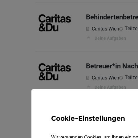
Behindertenbetre
Teilze
Caritas Wien
Deine Aufgaben
Betreuer*in Nach
Teilze
Caritas Wien
Deine Aufgaben
Behindertenbetr
Cookie-Einstellungen
Teilze
Caritas Wien
Deine Aufgaben
Wir verwenden Cookies, um Ihnen ein opt