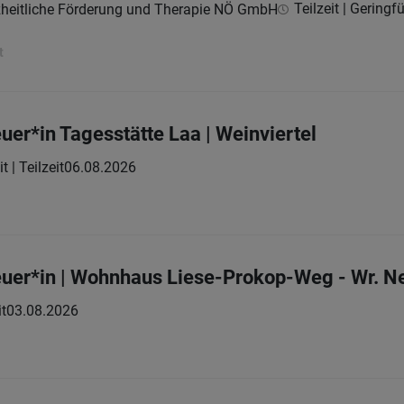
Teilzeit | Geringf
nzheitliche Förderung und Therapie NÖ GmbH
t
uer*in Tagesstätte Laa | Weinviertel
t | Teilzeit
06.08.2026
uer*in | Wohnhaus Liese-Prokop-Weg - Wr. N
it
03.08.2026