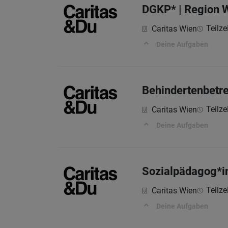
DGKP* | Region 
Teilze
Caritas Wien
Deine Aufgaben
Behindertenbetre
Teilze
Caritas Wien
Deine Aufgaben
Sozialpädagog*i
Teilze
Caritas Wien
Deine Aufgaben