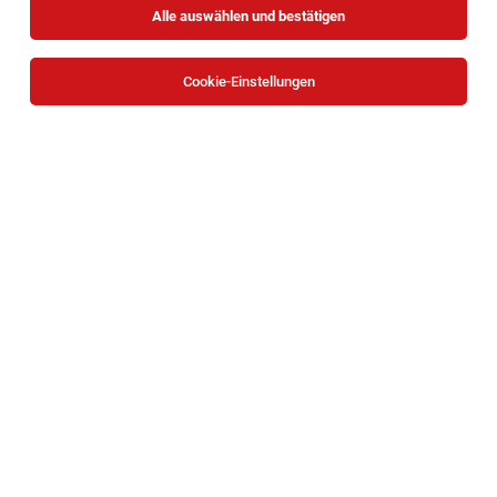
Alle auswählen und bestätigen
Cookie-Einstellungen
PA/PFA für den Wohn- und Pflegebereich im
5. Bezirk, Wien
Wien
04.08.2026
Vollzeit | Teilzeit
Franziskus Spital