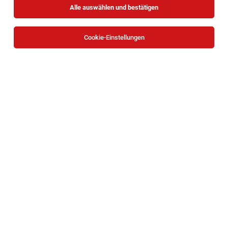
Alle auswählen und bestätigen
Cookie-Einstellungen
Psychotherapeut*innen für Kinder und
Jugendliche (d, f, m)
Wien
04.08.2026
Teilzeit
Sigmund Freud PrivatUniversität Wien
Ihr Aufgabenbereich:
DGKP (m/w/d) ohne Wochenend-, Feiertags-
oder Nachtdienste