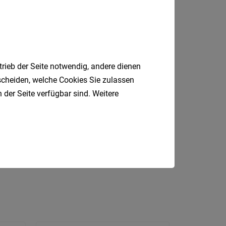
Krems
an
der
Donau
Krems-
trieb der Seite notwendig, andere dienen
Land
tscheiden, welche Cookies Sie zulassen
 der Seite verfügbar sind. Weitere
Lilienfe
Melk
P
Produktionsmitarbeiter
Mistel
Fahrer
Marketing
Koch
Mödlin
Neunki
Scheib
St.
Pölten