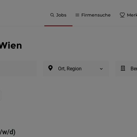
Jobs
Firmensuche
Merk
 Wien
Ort, Region
Be
m/w/d)