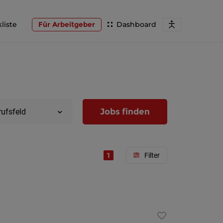
liste
Für Arbeitgeber
Dashboard
Jobs finden
rufsfeld
1
Region
Wien
Niederöst