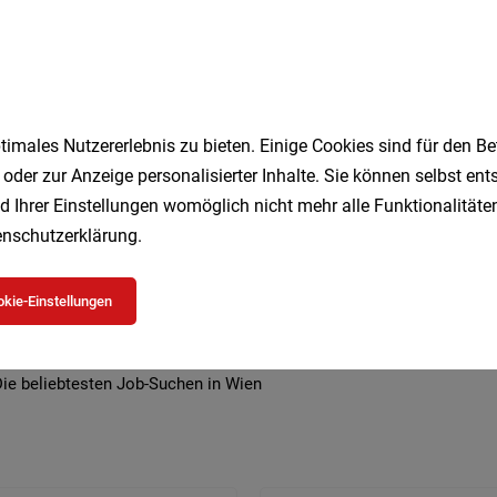
imales Nutzererlebnis zu bieten. Einige Cookies sind für den Be
 beliebtesten Jobs in Wien
 oder zur Anzeige personalisierter Inhalte. Sie können selbst en
d Ihrer Einstellungen womöglich nicht mehr alle Funktionalitäten
nschutzerklärung
.
Geringfügig
Kellner
Studenten
Vollzeit
DGK
Lagermitarbeiter
Kultur
Pflegeassistent
Teilzeit
kie-Einstellungen
Büro
Security
ie beliebtesten Job-Suchen in Wien