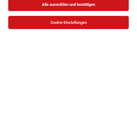
Alle auswählen und bestätigen
Sortieren
30 Jobs
Cookie-Einstellungen
TOP-JOB
Mitarbeiter Verladung (all genders)
Waidhofen an der Ybbs
03.08.2026
Vollzeit
bene
Unternehmensbeschreibung
Mitarbeiter Verladung (all genders)