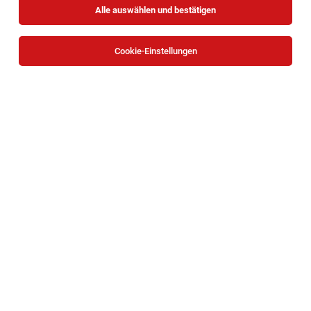
Alle auswählen und bestätigen
Cookie-Einstellungen
LKW-Lenker (m/w/d)
Zwettl
04.08.2026
Vollzeit
KASTNER Gruppe
Ihre Aufgaben: