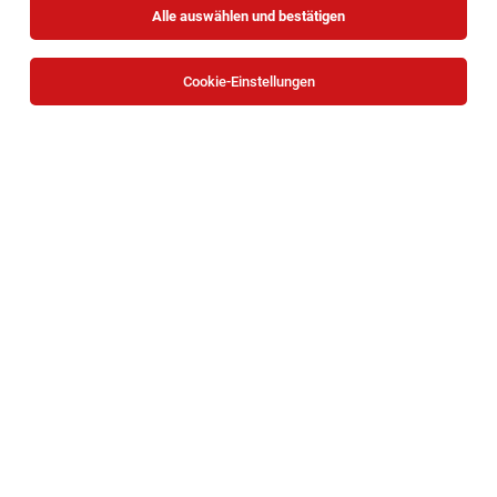
Alle auswählen und bestätigen
Sortieren
30 Jobs
Cookie-Einstellungen
Weinverantwortliche:r für Vollzeit
St.Pölten
06.08.2026
Vollzeit
INTERSPAR GmbH
Allgemeines: