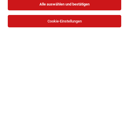
Alle auswählen und bestätigen
Sortieren
30 Jobs
Cookie-Einstellungen
Fachsozialbetreuer*in (m/w/d) in 1220 Wien
Wien
03.08.2026
Teilzeit
Auftakt GmbH
für eine herzliche, beziehungsnahe Begleitung von
Menschen mit Beeinträchtigungen in einer
Wohngemeinschaft