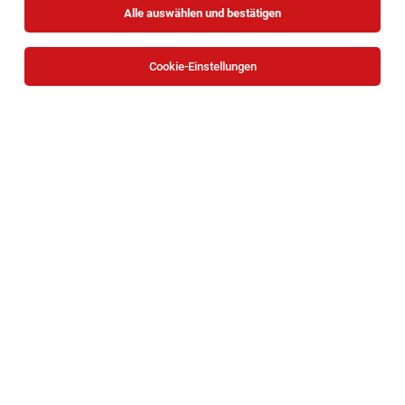
Alle auswählen und bestätigen
Cookie-Einstellungen
Filialleiterstellvertreter (m/w/d) Klausgasse 4
- 8, 1160 Wien
Wien
31.07.2026
Teilzeit
HOFER KG
Aufgaben, die mich erwarten