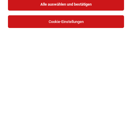
Alle auswählen und bestätigen
Sortieren
30 Jobs
Cookie-Einstellungen
TOP-JOB
Customer Success Manager mit Social-
Impact (38,5h) (w/m/x)
Wien
03.08.2026
Vollzeit
Formunauts GmbH
TOP-JOB
Behindertenbetreuer*in | Wohnhaus