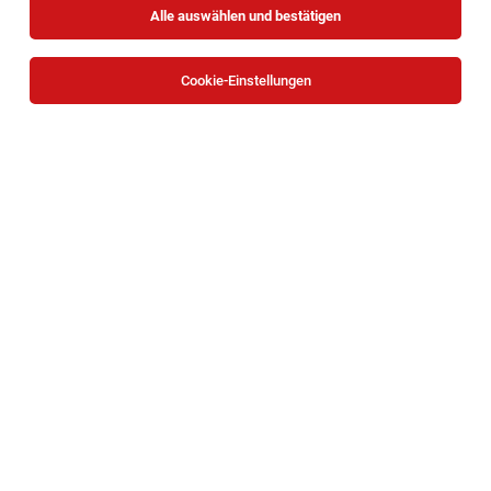
Alle auswählen und bestätigen
Cookie-Einstellungen
Selbstständige/r Nah&Frisch Kauffrau/-mann
Breitenwaida
05.08.2026
Freelancer, Projektarbeit
KASTNER Gruppe
Ihre Aufgaben: