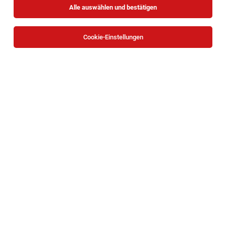
Alle auswählen und bestätigen
Cookie-Einstellungen
TOP-JOB
BACKBOX- & Regalbetreuer (m/w/d)
Mariazeller Straße 81, 3100 Sankt Pölten
St. Pölten
07.08.2026
Teilzeit | Geringfügig
HOFER KG
Aufgaben, die mich erwarten