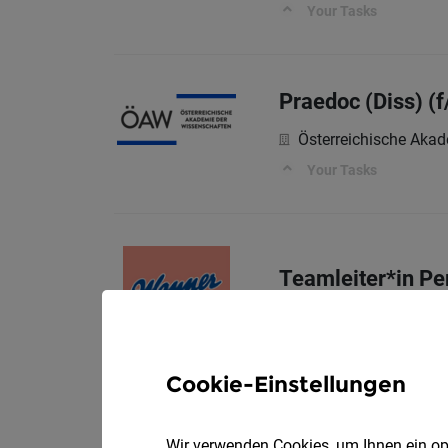
Your Tasks
Praedoc (Diss) (
Österreichische Aka
Your Tasks
Teamleiter*in Pe
Josef Manner & Com
Was dich erwartet
Cookie-Einstellungen
Wir verwenden Cookies, um Ihnen ein opt