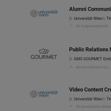
Alumni Communi
Tei
Universität Wien
Ihr Aufgabenbereich
Public Relations
GMS GOURMET Gm
Bei uns arbeiten Sie...
Video Content Cr
Tei
Universität Wien
Ihr persönlicher Wirk