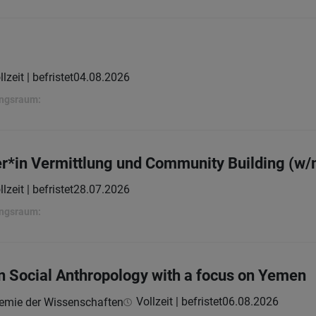
llzeit | befristet
04.08.2026
ungsraum:
er*in Vermittlung und Community Building (w/
llzeit | befristet
28.07.2026
ungsraum:
in Social Anthropology with a focus on Yemen
Vollzeit | befristet
06.08.2026
demie der Wissenschaften