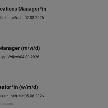
cations Manager*in
lzeit | befristet
02.08.2026
 Manager (m/w/d)
Vollzeit
04.08.2026
bH
eator*in (w/m/d)
lzeit | befristet
05.08.2026
ungsraum: