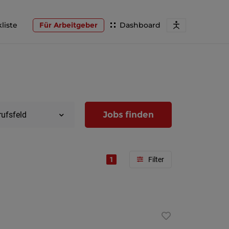
liste
Für Arbeitgeber
Dashboard
Jobs finden
rufsfeld
1
Region
Wien
Niederöst