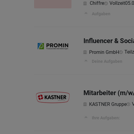
Chiffre
Vollzeit
05.
Aufgaben
Influencer & Soci
Teil
Promin GmbH
Deine Aufgaben
Mitarbeiter (m/w
V
KASTNER Gruppe
Ihre Aufgaben: