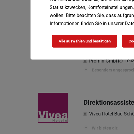
Mitarbeiter Reis
Statistikzwecken, Komforteinstellungen,
TUI Austria Holding
wollen. Bitte beachten Sie, dass aufgrun
YOU INSPIRE
Informationen finden Sie in unserer
Date
Alle auswählen und bestätigen
Coo
Junior Sales Rep
Teil
Promin GmbH
Besonders angesproc
Direktionsassist
Vivea Hotel Bad Schö
Wir bieten dir: