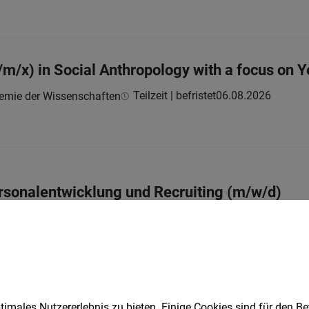
f/m/x) in Social Anthropology with a focus on
Teilzeit | befristet
06.08.2026
demie der Wissenschaften
rsonalentwicklung und Recruiting (m/w/d)
Vollzeit
05.08.2026
p. AG
imales Nutzererlebnis zu bieten. Einige Cookies sind für den Be