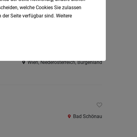
Oberpul
tscheiden, welche Cookies Sie zulassen
Schwechat
 der Seite verfügbar sind. Weitere
Oberwa
Rust
Österreic
Kärnte
Oberöst
Wien, Niederösterreich, Burgenland
Salzbu
Steier
Tirol
Vorarlb
Südtirol
Bad Schönau
Internatio