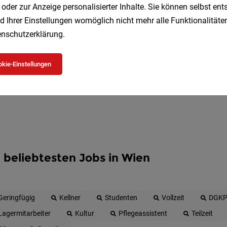
 oder zur Anzeige personalisierter Inhalte. Sie können selbst en
Erhalte alle neuen Stellenangebote automatisch per
d Ihrer Einstellungen womöglich nicht mehr alle Funktionalitäten
nschutzerklärung
.
Jetzt anlegen
kie-Einstellungen
 beliebtesten Jobs in Wien
Geringfügig
Kellner
Studenten
Vollzeit
DGK
Lagermitarbeiter
Kultur
Pflegeassistent
Teilzeit