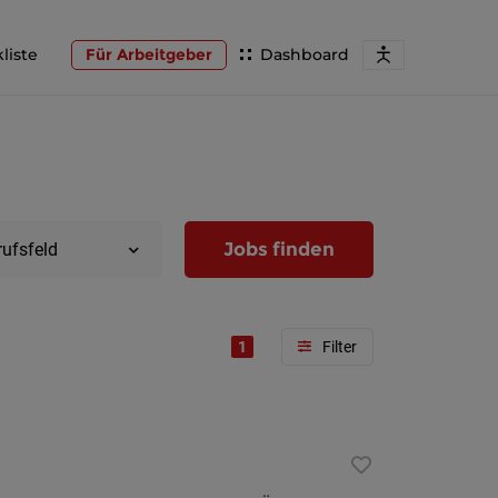
liste
Für Arbeitgeber
Dashboard
Jobs finden
rufsfeld
1
Region
Wien
Niederöst