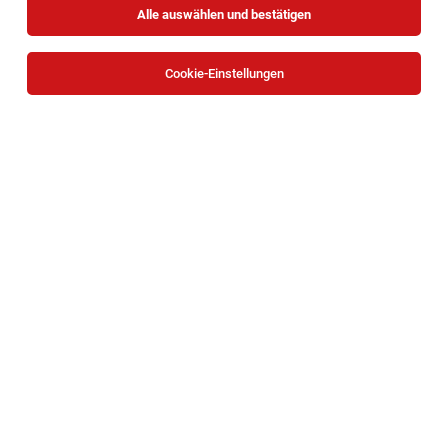
Alle auswählen und bestätigen
Sortieren
30 Jobs
Cookie-Einstellungen
(Senior) Immobilienmakler:in Wohnen
(m/w/d)
Wien
05.08.2026
Vollzeit
OTTO Immobilien
Ihre Aufgaben