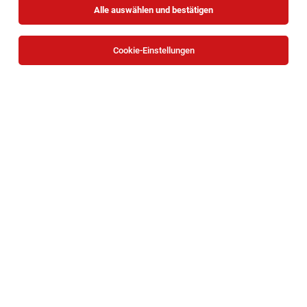
Alle auswählen und bestätigen
Sortieren
30 Jobs
Cookie-Einstellungen
Restaurantleiter (m/w/d) - Gerstner K.u.K.
Hofzuckerbäcker Palais Todesco
Wien
27.07.2026
Vollzeit
GMS GOURMET GmbH
Bei uns arbeiten Sie...