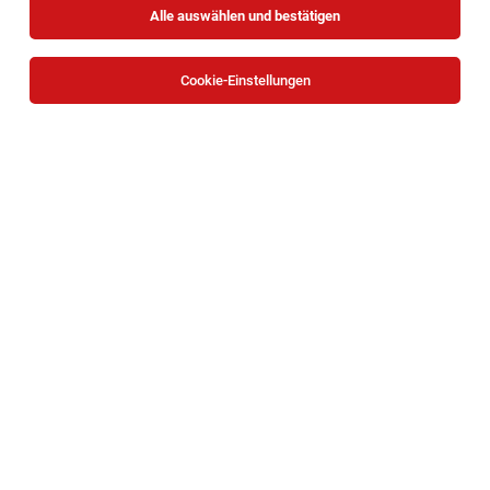
Alle auswählen und bestätigen
Cookie-Einstellungen
Kaufmännischer Mitarbeiter (m/w/d) -
Schwerpunkt Controlling - Ref. Nr. 1093
Wien
30.07.2026
Vollzeit
JBA – Justizbetreuungsagentur
Schwerpunkt Controlling 38 Wochenstunden
Einkaufsassistenz Non-Food (m/w/d)