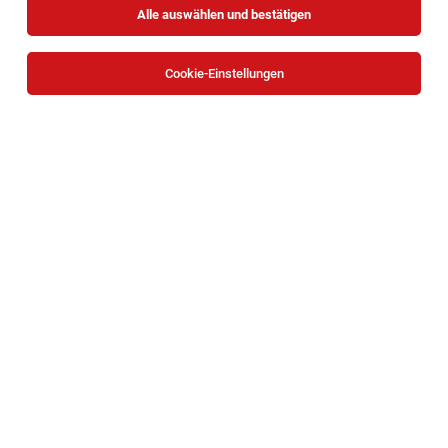
Alle auswählen und bestätigen
Cookie-Einstellungen
Sommerjob Grillstation-Mitarbeiter (m/w/d)
für die Opernfestspiele im Steinbruch in St.
Margarethen für 30 Std./Woche
Sankt Margarethen im Burgenland
02.08.2026
Vollzeit | Teilzeit | befristet
GMS GOURMET GmbH
GOURMET stellt sich vor...